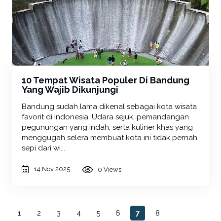
10 Tempat Wisata Populer Di Bandung
Yang Wajib Dikunjungi
Bandung sudah lama dikenal sebagai kota wisata
favorit di Indonesia. Udara sejuk, pemandangan
pegunungan yang indah, serta kuliner khas yang
menggugah selera membuat kota ini tidak pernah
sepi dari wi...
14 Nov 2025
0 Views
1
2
3
4
5
6
7
8