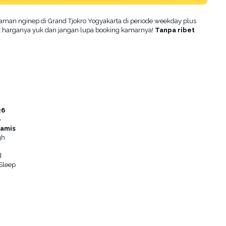
yaman nginep di Grand Tjokro Yogyakarta di periode weekday plus
ek harganya yuk dan jangan lupa booking kamarnya!
Tanpa ribet
26
6
Kamis
gh
d
 Sleep