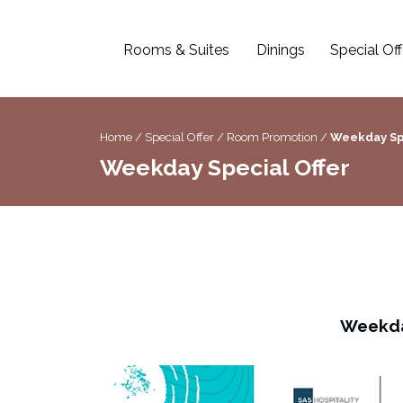
Rooms & Suites
Dinings
Special Off
Home /
Special Offer /
Room Promotion /
Weekday Spe
Weekday Special Offer
Weekda