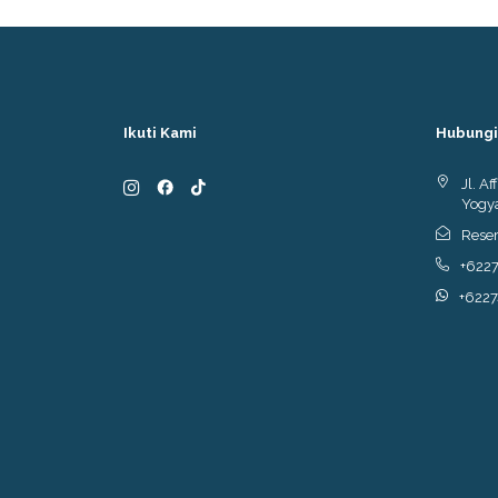
Ikuti Kami
Hubungi
Jl. A
Yogya
Reser
+622
+622