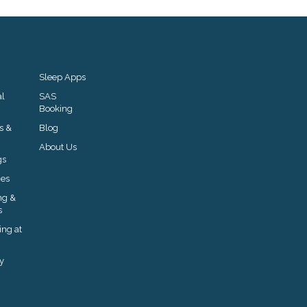
Sleep Apps
al
SAS
Booking
s &
Blog
About Us
gs
ies
ng &
s
ng at
y