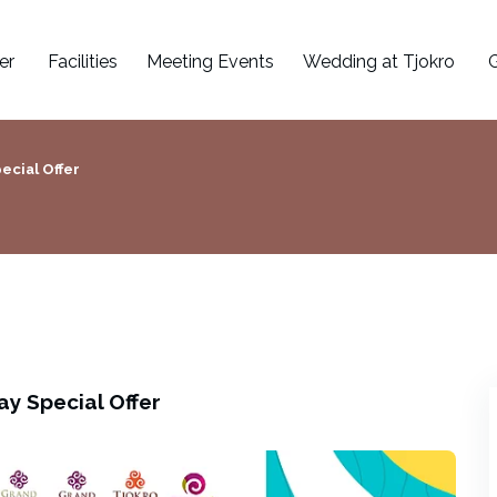
er
Facilities
Meeting Events
Wedding at Tjokro
G
cial Offer
y Special Offer