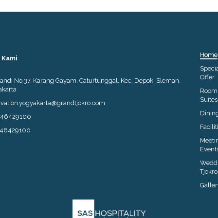
Home
 Kami
Speci
Offer
ffandi No.37, Karang Gayam, Caturtunggal, Kec. Depok, Sleman,
karta
Room
Suites
vation.yogyakarta@grandtjokro.com
Dinin
746429100
Facilit
746429100
Meeti
Event
Weddi
Tjokro
Galler