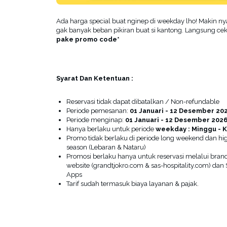
Ada harga special buat nginep di weekday lho! Makin n
gak banyak beban pikiran buat si kantong. Langsung c
pake promo code*
Syarat Dan Ketentuan :
Reservasi tidak dapat dibatalkan / Non-refundable
Periode pemesanan:
01 Januari - 12 Desember 20
Periode menginap:
01 Januari - 12 Desember 202
Hanya berlaku untuk periode
weekday : Minggu - 
Promo tidak berlaku di periode long weekend dan hi
season (Lebaran & Nataru)
Promosi berlaku hanya untuk reservasi melalui bran
website (grandtjokro.com & sas-hospitality.com) dan
Apps
Tarif sudah termasuk biaya layanan & pajak.